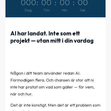
000
:
00
:
00
:
00
Dag
Tim
Min
Sek
AI har landat. Inte som ett
projekt — utan mitt i din vardag
Någon i ditt team använder redan AI.
Förmodligen flera. Och chansen är stor att ni
inte har pratat om vad som gäller — för vem,
när och hur.
Det är inte konstigt. Men det är ett problem som