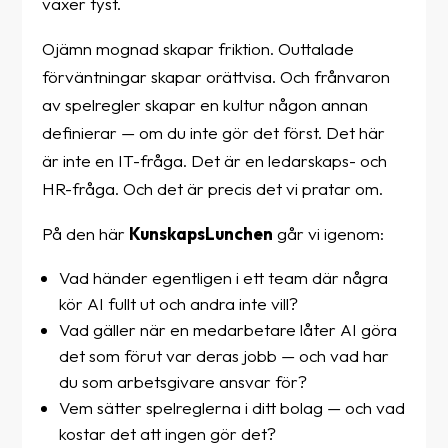
växer tyst.
Ojämn mognad skapar friktion. Outtalade
förväntningar skapar orättvisa. Och frånvaron
av spelregler skapar en kultur någon annan
definierar — om du inte gör det först. Det här
är inte en IT-fråga. Det är en ledarskaps- och
HR-fråga. Och det är precis det vi pratar om.
På den här
KunskapsLunchen
går vi igenom:
Vad händer egentligen i ett team där några
kör AI fullt ut och andra inte vill?
Vad gäller när en medarbetare låter AI göra
det som förut var deras jobb — och vad har
du som arbetsgivare ansvar för?
Vem sätter spelreglerna i ditt bolag — och vad
kostar det att ingen gör det?