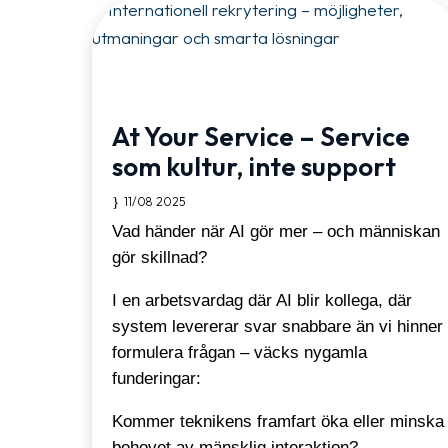
At Your Service – Service
som kultur, inte support
11/08 2025
Vad händer när AI gör mer – och människan
gör skillnad?
I en arbetsvardag där AI blir kollega, där
system levererar svar snabbare än vi hinner
formulera frågan – väcks nygamla
funderingar:
Kommer teknikens framfart öka eller minska
behovet av mänsklig interaktion?