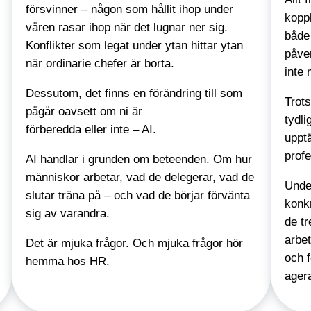
försvinner – någon som hållit ihop under
koppl
våren rasar ihop när det lugnar ner sig.
både
Konflikter som legat under ytan hittar ytan
påver
när ordinarie chefer är borta.
inte 
Dessutom, det finns en förändring till som
Trot
pågår oavsett om ni är
tydli
förberedda eller inte – AI.
upptä
profe
AI handlar i grunden om beteenden. Om hur
människor arbetar, vad de delegerar, vad de
Unde
slutar träna på – och vad de börjar förvänta
konk
sig av varandra.
de tr
arbet
Det är mjuka frågor. Och mjuka frågor hör
och f
hemma hos HR.
ager