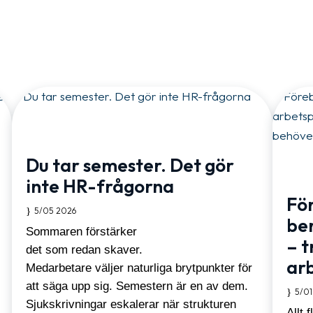
Du tar semester. Det gör
inte HR-frågorna
För
5/05 2026
be
Sommaren förstärker
– t
det som redan skaver.
ar
Medarbetare väljer naturliga brytpunkter för
att säga upp sig. Semestern är en av dem.
5/01
Sjukskrivningar eskalerar när strukturen
Allt 