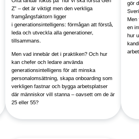
Ofta landar fokus på “hur vi ska förstå Gen
gör d
Z” – det är viktigt men den verkliga
Sveri
framgångsfaktorn ligger
Men 
i generationsintelligens: förmågan att förstå,
en in
leda och utveckla alla generationer,
hur u
tillsammans.
kandi
arbe
Men vad innebär det i praktiken? Och hur
kan chefer och ledare använda
generationsintelligens för att minska
personalomsättning, skapa onboarding som
verkligen fastnar och bygga arbetsplatser
där människor vill stanna – oavsett om de är
25 eller 55?