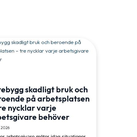
ebygg skadligt bruk och
roende på arbetsplatsen
re nycklar varje
betsgivare behöver
 2026
fler arbetsgivare möter idag situationer