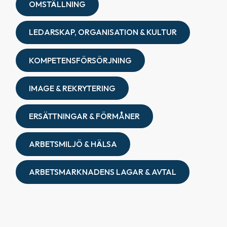
OMSTÄLLNING
LEDARSKAP, ORGANISATION & KULTUR
KOMPETENSFÖRSÖRJNING
IMAGE & REKRYTERING
ERSÄTTNINGAR & FÖRMÅNER
ARBETSMILJÖ & HÄLSA
ARBETSMARKNADENS LAGAR & AVTAL